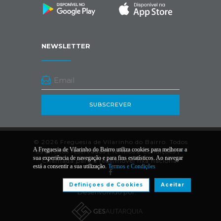
NEWSLETTER
SUBSCREVER
© 2026 Freguesia de Vilarinho do Bairro. Todos
A Freguesia de Vilarinho do Bairro utiliza cookies para melhorar a
os direitos reservados |
Termos e Condições
|
*
sua experiência de navegação e para fins estatísticos. Ao navegar
Chamada para a rede/móvel fixa nacional
está a consentir a sua utilização.
Termos e Condições
Definiçoes de Cookies
Aceitar
Desenvolvido por: