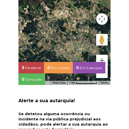
3
0
0
Pendente
Em Análise
Em Execução
0
Concluído
Map Data
Terms
1 km
Alerte a sua autarquia!
Se detetou alguma ocorrência ou
incidente na via pública prejudicial aos
cidadãos, pode alertar a sua autarquia ao