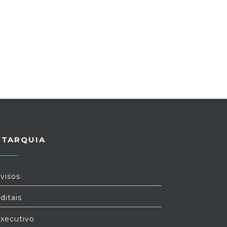
UTARQUIA
visos
ditais
xecutivo