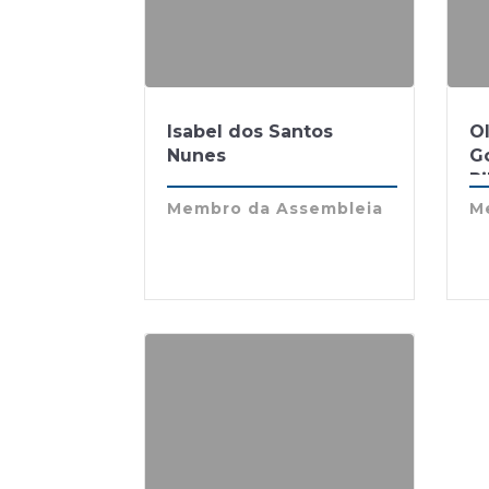
Isabel dos Santos
O
Nunes
Go
Ri
Membro da Assembleia
M