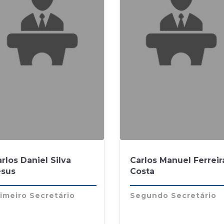
rlos Daniel Silva
Carlos Manuel Ferreir
esus
Costa
imeiro Secretário
Segundo Secretário