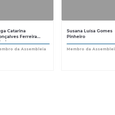
lga Catarina
Susana Luísa Gomes
nçalves Ferreira
Pinheiro
beiro
embro da Assembleia
Membro da Assemble